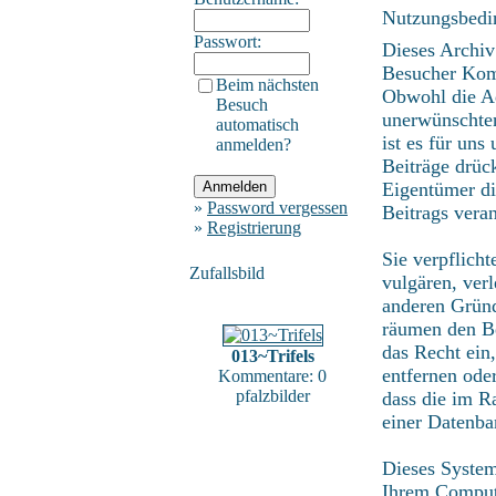
Nutzungsbedi
Passwort:
Dieses Archiv
Besucher Kom
Beim nächsten
Obwohl die Ad
Besuch
unerwünschten
automatisch
ist es für uns
anmelden?
Beiträge drüc
Eigentümer di
»
Password vergessen
Beitrags vera
»
Registrierung
Sie verpflich
Zufallsbild
vulgären, ver
anderen Gründ
räumen den Be
das Recht ein
013~Trifels
entfernen ode
Kommentare: 0
pfalzbilder
dass die im R
einer Datenba
Dieses System
Ihrem Compute