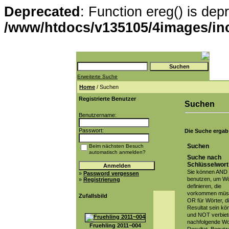
Deprecated
: Function ereg() is dep
/www/htdocs/v135105/4images/in
Erweiterte Suche
Home
/ Suchen
Registrierte Benutzer
Suchen
Benutzername:
Passwort:
Die Suche ergab l
Suchen
Beim nächsten Besuch
automatisch anmelden?
Suche nach
Schlüsselwort
Sie können AND
»
Password vergessen
benutzen, um Wö
»
Registrierung
definieren, die
vorkommen müs
Zufallsbild
OR für Wörter, d
Resultat sein kö
und NOT verbiet
nachfolgende Wo
Fruehling 2011~004