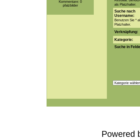
Resultat. Benutz
Kommentare: 0
als Platzhalter.
pfalzbilder
Suche nach
Username:
Benutzen Sie * a
Platzhalter.
Verknüpfung:
Kategorie:
Suche in Felde
Powered 