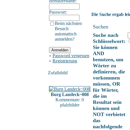
Benutzername:
Passwort:
Die Suche ergab lei
Beim nächsten
Suchen
Besuch
automatisch
Suche nach
anmelden?
Schlüsselwort:
Sie können
AND
»
Password vergessen
benutzen, um
»
Registrierung
Wörter zu
definieren, die
Zufallsbild
vorkommen
müssen, OR
für Wörter,
Burg Landeck~008
die im
Kommentare: 0
Resultat sein
pfalzbilder
können und
NOT verbietet
das
nachfolgende