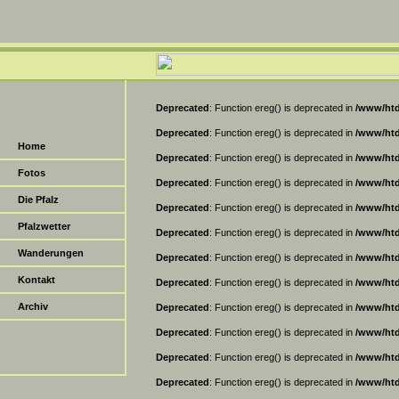
Deprecated
: Function ereg() is deprecated in
/www/htd
Deprecated
: Function ereg() is deprecated in
/www/htd
Home
Deprecated
: Function ereg() is deprecated in
/www/htd
Fotos
Deprecated
: Function ereg() is deprecated in
/www/htd
Die Pfalz
Deprecated
: Function ereg() is deprecated in
/www/htd
Pfalzwetter
Deprecated
: Function ereg() is deprecated in
/www/htd
Wanderungen
Deprecated
: Function ereg() is deprecated in
/www/htd
Kontakt
Deprecated
: Function ereg() is deprecated in
/www/htd
Archiv
Deprecated
: Function ereg() is deprecated in
/www/htd
Deprecated
: Function ereg() is deprecated in
/www/htd
Deprecated
: Function ereg() is deprecated in
/www/htd
Deprecated
: Function ereg() is deprecated in
/www/htd