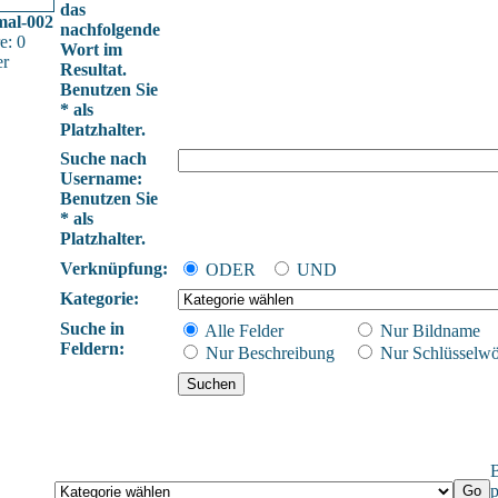
das
mal-002
nachfolgende
e: 0
Wort im
er
Resultat.
Benutzen Sie
* als
Platzhalter.
Suche nach
Username:
Benutzen Sie
* als
Platzhalter.
Verknüpfung:
ODER
UND
Kategorie:
Suche in
Alle Felder
Nur Bildname
Feldern:
Nur Beschreibung
Nur Schlüsselwö
B
p