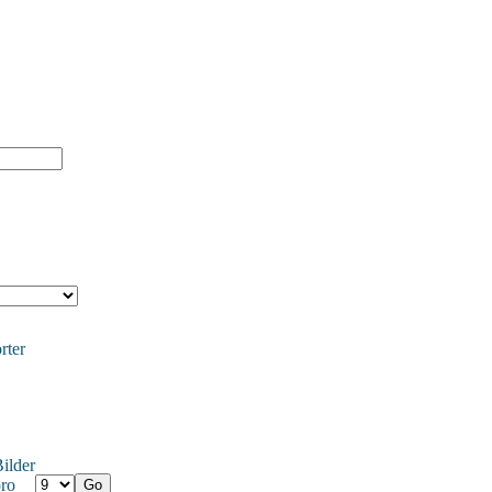
rter
ilder
ro