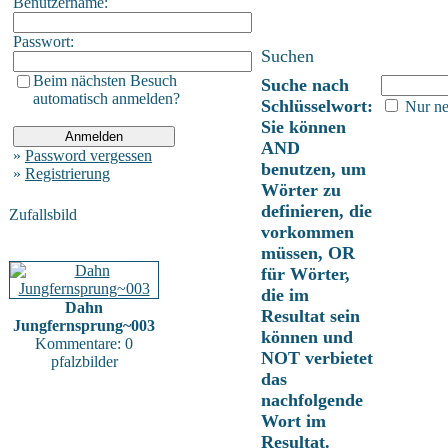
Benutzername:
Passwort:
Suchen
Beim nächsten Besuch
Suche nach
automatisch anmelden?
Schlüsselwort:
Nur ne
Sie können
AND
»
Password vergessen
benutzen, um
»
Registrierung
Wörter zu
definieren, die
Zufallsbild
vorkommen
müssen, OR
für Wörter,
die im
Dahn
Resultat sein
Jungfernsprung~003
können und
Kommentare: 0
NOT verbietet
pfalzbilder
das
nachfolgende
Wort im
Resultat.