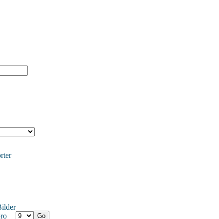
rter
ilder
ro