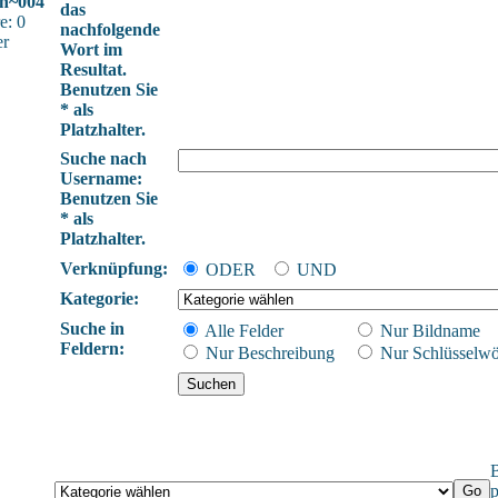
ch~004
das
e: 0
nachfolgende
er
Wort im
Resultat.
Benutzen Sie
* als
Platzhalter.
Suche nach
Username:
Benutzen Sie
* als
Platzhalter.
Verknüpfung:
ODER
UND
Kategorie:
Suche in
Alle Felder
Nur Bildname
Feldern:
Nur Beschreibung
Nur Schlüsselwö
B
p