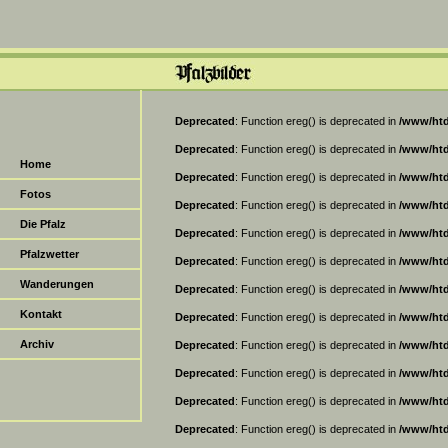
Deprecated
: Function ereg() is deprecated in
/www/htd
Deprecated
: Function ereg() is deprecated in
/www/htd
Home
Deprecated
: Function ereg() is deprecated in
/www/htd
Fotos
Deprecated
: Function ereg() is deprecated in
/www/htd
Die Pfalz
Deprecated
: Function ereg() is deprecated in
/www/htd
Pfalzwetter
Deprecated
: Function ereg() is deprecated in
/www/htd
Wanderungen
Deprecated
: Function ereg() is deprecated in
/www/htd
Kontakt
Deprecated
: Function ereg() is deprecated in
/www/htd
Archiv
Deprecated
: Function ereg() is deprecated in
/www/htd
Deprecated
: Function ereg() is deprecated in
/www/htd
Deprecated
: Function ereg() is deprecated in
/www/htd
Deprecated
: Function ereg() is deprecated in
/www/htd