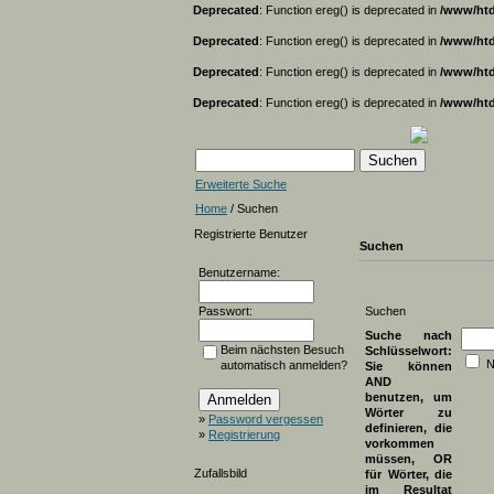
Deprecated
: Function ereg() is deprecated in
/www/htd
Deprecated
: Function ereg() is deprecated in
/www/htd
Deprecated
: Function ereg() is deprecated in
/www/htd
Deprecated
: Function ereg() is deprecated in
/www/htd
Erweiterte Suche
Home
/ Suchen
Registrierte Benutzer
Suchen
Benutzername:
Passwort:
Suchen
Suche nach
Beim nächsten Besuch
Schlüsselwort:
N
automatisch anmelden?
Sie können
AND
benutzen, um
Wörter zu
»
Password vergessen
definieren, die
»
Registrierung
vorkommen
müssen, OR
Zufallsbild
für Wörter, die
im Resultat