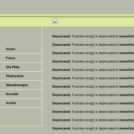
Deprecated
: Function ereg() is deprecated in
/www/htd
Deprecated
: Function ereg() is deprecated in
/www/htd
Home
Deprecated
: Function ereg() is deprecated in
/www/htd
Fotos
Deprecated
: Function ereg() is deprecated in
/www/htd
Die Pfalz
Deprecated
: Function ereg() is deprecated in
/www/htd
Pfalzwetter
Deprecated
: Function ereg() is deprecated in
/www/htd
Wanderungen
Deprecated
: Function ereg() is deprecated in
/www/htd
Kontakt
Deprecated
: Function ereg() is deprecated in
/www/htd
Archiv
Deprecated
: Function ereg() is deprecated in
/www/htd
Deprecated
: Function ereg() is deprecated in
/www/htd
Deprecated
: Function ereg() is deprecated in
/www/htd
Deprecated
: Function ereg() is deprecated in
/www/htd