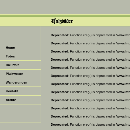
Deprecated
: Function ereg() is deprecated in
/www/htd
Deprecated
: Function ereg() is deprecated in
/www/htd
Home
Deprecated
: Function ereg() is deprecated in
/www/htd
Fotos
Deprecated
: Function ereg() is deprecated in
/www/htd
Die Pfalz
Deprecated
: Function ereg() is deprecated in
/www/htd
Pfalzwetter
Deprecated
: Function ereg() is deprecated in
/www/htd
Wanderungen
Deprecated
: Function ereg() is deprecated in
/www/htd
Kontakt
Deprecated
: Function ereg() is deprecated in
/www/htd
Archiv
Deprecated
: Function ereg() is deprecated in
/www/htd
Deprecated
: Function ereg() is deprecated in
/www/htd
Deprecated
: Function ereg() is deprecated in
/www/htd
Deprecated
: Function ereg() is deprecated in
/www/htd