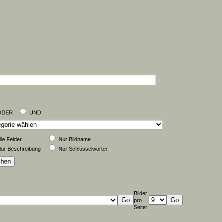
ODER
UND
lle Felder
Nur Bildname
ur Beschreibung
Nur Schlüsselwörter
Bilder
pro
Seite: