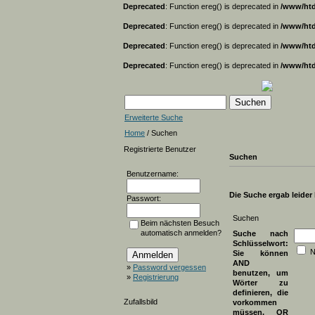
Deprecated
: Function ereg() is deprecated in
/www/htd
Deprecated
: Function ereg() is deprecated in
/www/htd
Deprecated
: Function ereg() is deprecated in
/www/htd
Deprecated
: Function ereg() is deprecated in
/www/htd
Erweiterte Suche
Home
/ Suchen
Registrierte Benutzer
Suchen
Benutzername:
Die Suche ergab leider k
Passwort:
Suchen
Beim nächsten Besuch
automatisch anmelden?
Suche nach
Schlüsselwort:
N
Sie können
AND
»
Password vergessen
benutzen, um
»
Registrierung
Wörter zu
definieren, die
Zufallsbild
vorkommen
müssen, OR