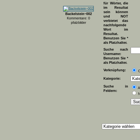
für Wörter, die
im Resultat
sein können
Backelstein~002
und NOT
Kommentare: 0
verbietet das
pfalzbilder
nachfolgende
Wort im
Resultat.
Benutzen Sie *
als Platzhalter.
Suche nach
Username:
Benutzen Sie *
als Platzhalter.
Verknüpfung:
Kategorie:
Suche in
A
Feldern:
N