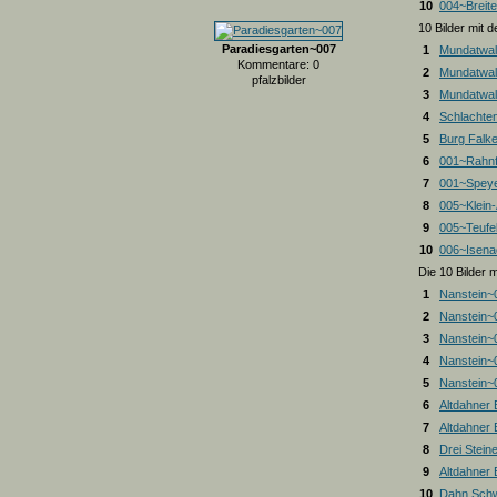
10
004~Breite
10 Bilder mit
Paradiesgarten~007
1
Mundatwal
Kommentare: 0
2
Mundatwal
pfalzbilder
3
Mundatwald
4
Schlachte
5
Burg Falk
6
001~Rahnf
7
001~Spey
8
005~Klein
9
005~Teufel
10
006~Isena
Die 10 Bilder 
1
Nanstein~
2
Nanstein~
3
Nanstein~
4
Nanstein~
5
Nanstein~
6
Altdahner
7
Altdahner
8
Drei Stein
9
Altdahner
10
Dahn Schw