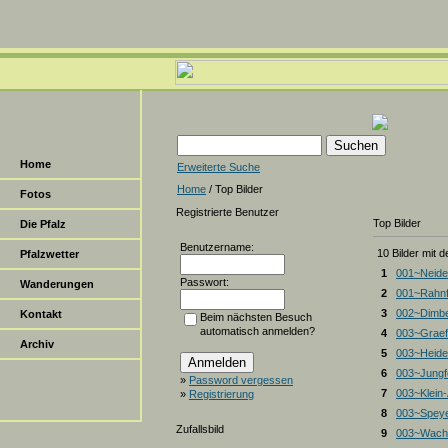
Home
Erweiterte Suche
Home
/ Top Bilder
Fotos
Registrierte Benutzer
Top Bilder
Die Pfalz
Benutzername:
10 Bilder mit 
Pfalzwetter
1
001~Neide
Passwort:
Wanderungen
2
001~Rahnf
3
002~Dimbe
Kontakt
Beim nächsten Besuch
automatisch anmelden?
4
003~Graef
Archiv
5
003~Heiden
6
003~Jungf
»
Password vergessen
7
003~Klein
»
Registrierung
8
003~Spey
Zufallsbild
9
003~Wacht