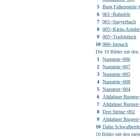
5
Burg Falkenstein~
6
001~Rahnfels
7
001~Speyerbach
8
005~Klein-Arnsbe
9
005~Teufelstisch
10
006~Isenach
Die 10 Bilder mit den 
1
Nanstein~006
2
Nanstein~007
3
Nanstein~005
4
Nanstein~008
5
Nanstein~004
6
Altdahner Burgen
7
Altdahner Burgen
8
Drei Steine~002
9
Altdahner Burgen
10
Dahn Schwalbenfe
10 Bilder mit den me