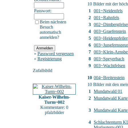
10 Bilder mit der höc
Passwort:
1
001~Neidenfels
2
001~Rahnfels
Beim nächsten
3
002~Dimbergfelse
Besuch
4
003~Graefenstein
automatisch
anmelden?
5
003~Heidenpfeiler
6
003~Jungfernspru
7
003~Klein-Arnsbe
»
Password vergessen
»
Registrierung
8
003~Speyerbach
9
003~Wachtfelsen
Zufallsbild
10
004~Breitenstein
10 Bilder mit den me
1
Mundatwald 01
Kaiser-Wilhelm-
2
Mundatwald Karte
Turm~002
Kommentare: 0
3
Mundatwald Karte 
pfalzbilder
4
Schlachtenturm K
Morlautern~003