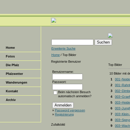
Home
Erweiterte Suche
Home
/ Top Bilder
Fotos
Registrierte Benutzer
Top Bilder
Die Pfalz
Benutzername:
10 Bilder mit 
Pfalzwetter
1
001~Neide
Passwort:
Wanderungen
2
001~Rahnf
3
002~Dimbe
Kontakt
Beim nächsten Besuch
automatisch anmelden?
4
003~Graef
Archiv
5
003~Heiden
6
003~Jungf
»
Password vergessen
7
003~Klein
»
Registrierung
8
003~Spey
Zufallsbild
9
003~Wacht