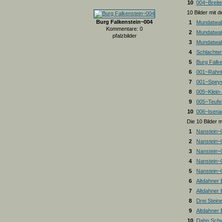
10
004~Breite
10 Bilder mit
Burg Falkenstein~004
1
Mundatwal
Kommentare: 0
2
Mundatwal
pfalzbilder
3
Mundatwald
4
Schlachte
5
Burg Falk
6
001~Rahnf
7
001~Spey
8
005~Klein
9
005~Teufel
10
006~Isena
Die 10 Bilder 
1
Nanstein~
2
Nanstein~
3
Nanstein~
4
Nanstein~
5
Nanstein~
6
Altdahner
7
Altdahner
8
Drei Stein
9
Altdahner
10
Dahn Schw