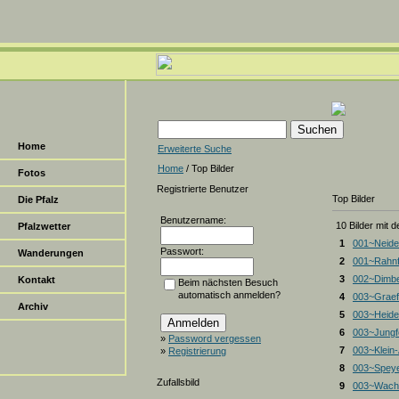
Home
Erweiterte Suche
Home
/ Top Bilder
Fotos
Registrierte Benutzer
Top Bilder
Die Pfalz
Benutzername:
10 Bilder mit 
Pfalzwetter
1
001~Neide
Passwort:
Wanderungen
2
001~Rahnf
3
002~Dimbe
Kontakt
Beim nächsten Besuch
automatisch anmelden?
4
003~Graef
Archiv
5
003~Heiden
6
003~Jungf
»
Password vergessen
7
003~Klein
»
Registrierung
8
003~Spey
Zufallsbild
9
003~Wacht