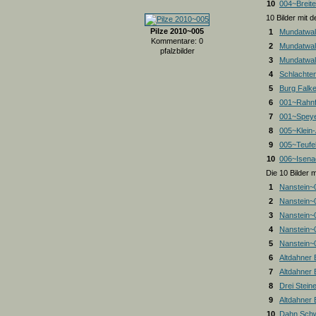
10
004~Breite
10 Bilder mit
Pilze 2010~005
1
Mundatwal
Kommentare: 0
2
Mundatwal
pfalzbilder
3
Mundatwald
4
Schlachte
5
Burg Falk
6
001~Rahnf
7
001~Spey
8
005~Klein
9
005~Teufel
10
006~Isena
Die 10 Bilder 
1
Nanstein~
2
Nanstein~
3
Nanstein~
4
Nanstein~
5
Nanstein~
6
Altdahner
7
Altdahner
8
Drei Stein
9
Altdahner
10
Dahn Schw