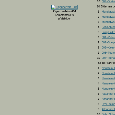
10
004~Breite
10 Bilder mit
Zigeunerfels~004
1
Mundatwal
Kommentare: 0
2
Mundatwal
pfalzbilder
3
Mundatwald
4
Schlachte
5
Burg Falk
6
001~Rahnf
7
001~Spey
8
005~Klein
9
005~Teufel
10
006~Isena
Die 10 Bilder 
1
Nanstein~
2
Nanstein~
3
Nanstein~
4
Nanstein~
5
Nanstein~
6
Altdahner
7
Altdahner
8
Drei Stein
9
Altdahner
10
Dahn Schw