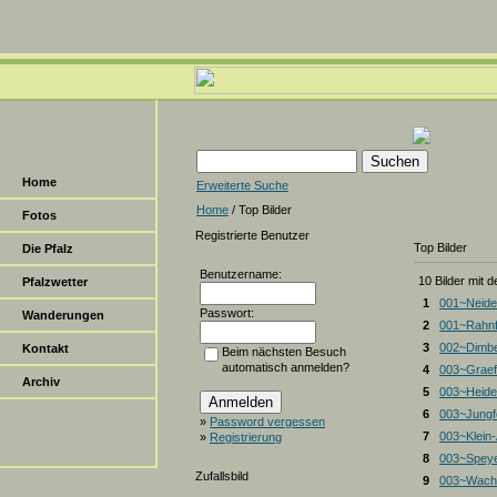
Home
Erweiterte Suche
Home
/ Top Bilder
Fotos
Registrierte Benutzer
Top Bilder
Die Pfalz
Benutzername:
10 Bilder mit 
Pfalzwetter
1
001~Neide
Passwort:
Wanderungen
2
001~Rahnf
3
002~Dimbe
Kontakt
Beim nächsten Besuch
automatisch anmelden?
4
003~Graef
Archiv
5
003~Heiden
6
003~Jungf
»
Password vergessen
7
003~Klein
»
Registrierung
8
003~Spey
Zufallsbild
9
003~Wacht