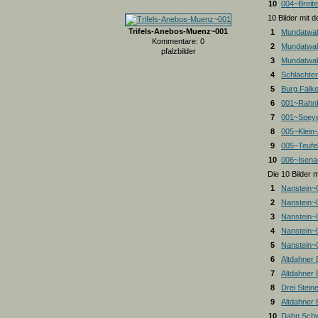
10
004~Breite
10 Bilder mit
Trifels-Anebos-Muenz~001
1
Mundatwal
Kommentare: 0
2
Mundatwal
pfalzbilder
3
Mundatwald
4
Schlachte
5
Burg Falk
6
001~Rahnf
7
001~Spey
8
005~Klein
9
005~Teufel
10
006~Isena
Die 10 Bilder 
1
Nanstein~
2
Nanstein~
3
Nanstein~
4
Nanstein~
5
Nanstein~
6
Altdahner
7
Altdahner
8
Drei Stein
9
Altdahner
10
Dahn Schw