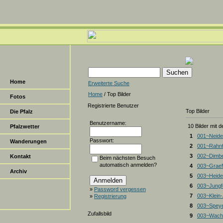
Home
Erweiterte Suche
Home
/ Top Bilder
Fotos
Registrierte Benutzer
Top Bilder
Die Pfalz
Benutzername:
10 Bilder mit 
Pfalzwetter
1
001~Neide
Passwort:
Wanderungen
2
001~Rahnf
3
002~Dimbe
Kontakt
Beim nächsten Besuch
automatisch anmelden?
4
003~Graef
Archiv
5
003~Heiden
6
003~Jungf
»
Password vergessen
7
003~Klein
»
Registrierung
8
003~Spey
Zufallsbild
9
003~Wacht