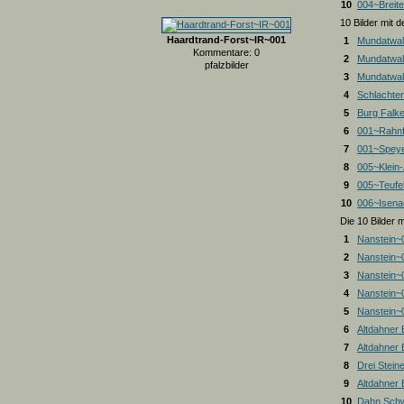
10
004~Breite
10 Bilder mit
Haardtrand-Forst~IR~001
1
Mundatwal
Kommentare: 0
2
Mundatwal
pfalzbilder
3
Mundatwald
4
Schlachte
5
Burg Falk
6
001~Rahnf
7
001~Spey
8
005~Klein
9
005~Teufel
10
006~Isena
Die 10 Bilder 
1
Nanstein~
2
Nanstein~
3
Nanstein~
4
Nanstein~
5
Nanstein~
6
Altdahner
7
Altdahner
8
Drei Stein
9
Altdahner
10
Dahn Schw