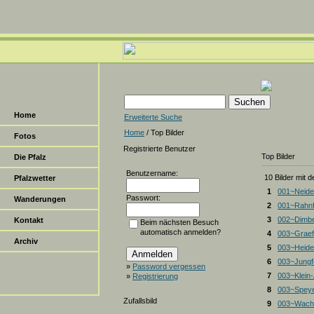
Home
Erweiterte Suche
Home
/ Top Bilder
Fotos
Registrierte Benutzer
Top Bilder
Die Pfalz
Benutzername:
10 Bilder mit 
Pfalzwetter
1
001~Neide
Passwort:
Wanderungen
2
001~Rahnf
3
002~Dimbe
Kontakt
Beim nächsten Besuch
automatisch anmelden?
4
003~Graef
Archiv
5
003~Heiden
6
003~Jungf
»
Password vergessen
7
003~Klein
»
Registrierung
8
003~Spey
Zufallsbild
9
003~Wacht