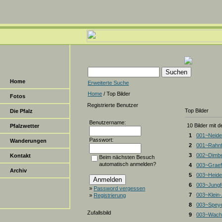
Home
Erweiterte Suche
Home
/ Top Bilder
Fotos
Registrierte Benutzer
Top Bilder
Die Pfalz
Benutzername:
10 Bilder mit 
Pfalzwetter
1
001~Neide
Passwort:
Wanderungen
2
001~Rahnf
3
002~Dimbe
Kontakt
Beim nächsten Besuch
automatisch anmelden?
4
003~Graef
Archiv
5
003~Heiden
6
003~Jungf
»
Password vergessen
7
003~Klein
»
Registrierung
8
003~Spey
Zufallsbild
9
003~Wacht