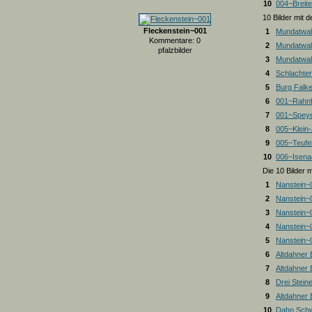
10
004~Breite
10 Bilder mit
Fleckenstein~001
1
Mundatwal
Kommentare: 0
2
Mundatwal
pfalzbilder
3
Mundatwald
4
Schlachte
5
Burg Falk
6
001~Rahnf
7
001~Spey
8
005~Klein
9
005~Teufel
10
006~Isena
Die 10 Bilder 
1
Nanstein~
2
Nanstein~
3
Nanstein~
4
Nanstein~
5
Nanstein~
6
Altdahner
7
Altdahner
8
Drei Stein
9
Altdahner
10
Dahn Schw