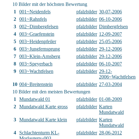
10 Bilder mit der höchsten Bewertung
1
001~Neidenfels
pfalzbilder
30-07-2006
2
001~Rahnfels
pfalzbilder
06-10-2006
3
002~Dimbergfelsen
pfalzbilder
Dimbergfelsen
4
003~Graefenstein
pfalzbilder
12-09-2007
5
003~Heidenpfeiler
pfalzbilder
25-05-2006
6
003~Jungfernsprung
pfalzbilder
29-12-2006
7
003~Klein-Arnsberg
pfalzbilder
29-12-2006
8
003~Speyerbach
pfalzbilder
06-10-2007
9
003~Wachtfelsen
pfalzbilder
29-12-
2006~Wachtfelsen
10
004~Breitenstein
pfalzbilder
27-03-2004
10 Bilder mit den meisten Bewertungen
1
Mundatwald 01
pfalzbilder
01-08-2009
2
Mundatwald Karte gross
pfalzbilder
Karten
Mundatwald
3
Mundatwald Karte klein
pfalzbilder
Karten
Mundatwald
4
Schlachtenturm KL-
pfalzbilder
28-06-2012
Morlautern~003