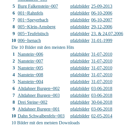
5
Burg Falkenstein~007
pfalzbilder
25-09-2013
6
001~Rahnfels
pfalzbilder
06-10-2006
7
001~Speyerbach
pfalzbilder
06-10-2007
8
005~Klein-Arnsberg
pfalzbilder
29-12-2006
9
005~Teufelstisch
pfalzbilder
23. & 24.07.2006
10
006~Isenach
pfalzbilder
31-01-1999
Die 10 Bilder mit den meisten Hits
1
Nanstein~006
pfalzbilder
31-07-2010
2
Nanstein~007
pfalzbilder
31-07-2010
3
Nanstein~005
pfalzbilder
31-07-2010
4
Nanstein~008
pfalzbilder
31-07-2010
5
Nanstein~004
pfalzbilder
31-07-2010
6
Altdahner Burgen~002
pfalzbilder
03-06-2018
7
Altdahner Burgen~003
pfalzbilder
03-06-2018
8
Drei Steine~002
pfalzbilder
30-04-2018
9
Altdahner Burgen~001
pfalzbilder
03-06-2018
10
Dahn Schwalbenfels~003
pfalzbilder
02-05-2014
10 Bilder mit den meisten Downloads