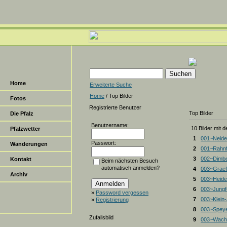
Home
Erweiterte Suche
Home
/ Top Bilder
Fotos
Registrierte Benutzer
Top Bilder
Die Pfalz
Benutzername:
10 Bilder mit 
Pfalzwetter
1
001~Neide
Passwort:
Wanderungen
2
001~Rahnf
3
002~Dimbe
Kontakt
Beim nächsten Besuch
automatisch anmelden?
4
003~Graef
Archiv
5
003~Heiden
6
003~Jungf
»
Password vergessen
7
003~Klein
»
Registrierung
8
003~Spey
Zufallsbild
9
003~Wacht