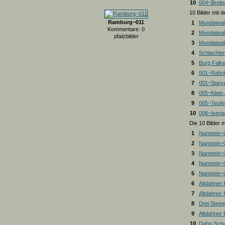
10
004~Breite
10 Bilder mit
Ramburg~011
1
Mundatwal
Kommentare: 0
2
Mundatwal
pfalzbilder
3
Mundatwald
4
Schlachte
5
Burg Falk
6
001~Rahnf
7
001~Spey
8
005~Klein
9
005~Teufel
10
006~Isena
Die 10 Bilder 
1
Nanstein~
2
Nanstein~
3
Nanstein~
4
Nanstein~
5
Nanstein~
6
Altdahner
7
Altdahner
8
Drei Stein
9
Altdahner
10
Dahn Schw