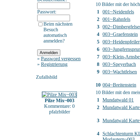
10 Bilder mit der höc
Passwort:
1
001~Neidenfels
2
001~Rahnfels
Beim nächsten
3
002~Dimbergfelse
Besuch
4
003~Graefenstein
automatisch
anmelden?
5
003~Heidenpfeiler
6
003~Jungfernspru
7
003~Klein-Arnsbe
»
Password vergessen
»
Registrierung
8
003~Speyerbach
9
003~Wachtfelsen
Zufallsbild
10
004~Breitenstein
10 Bilder mit den me
1
Mundatwald 01
Pilze Mix~003
Kommentare: 0
2
Mundatwald Karte
pfalzbilder
3
Mundatwald Karte 
4
Schlachtenturm K
Morlautern~003