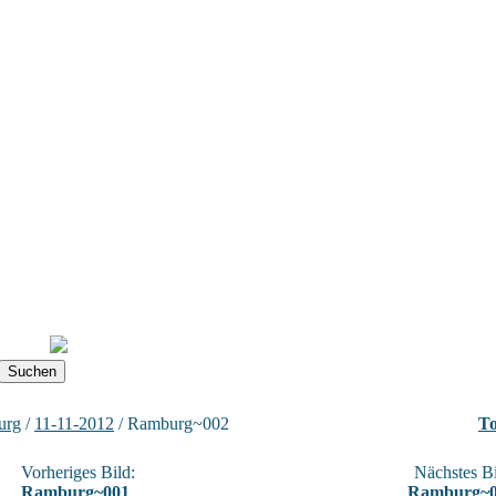
urg
/
11-11-2012
/ Ramburg~002
To
Vorheriges Bild:
Nächstes Bi
Ramburg~001
Ramburg~