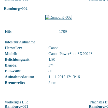
Ramburg~002
Hits:
1789
Infos zur Aufnahme
Hersteller:
Canon
Modell:
Canon PowerShot SX200 IS
Belichtungszeit:
1/80
Blende:
F/4
ISO-Zahl:
80
Aufnahmedatum:
11.11.2012 12:13:16
Brennweite:
5mm
Vorheriges Bild:
Nächstes Bi
Ramburg~001
Ramburg~