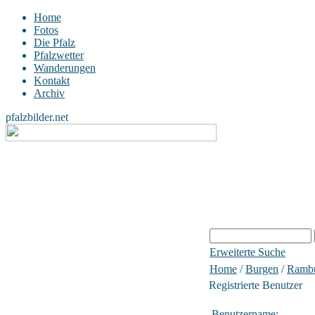
Home
Fotos
Die Pfalz
Pfalzwetter
Wanderungen
Kontakt
Archiv
pfalzbilder.net
Erweiterte Suche
Home
/
Burgen
/
Ramb
Registrierte Benutzer
Benutzername: