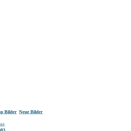
p Bilder
Neue Bilder
ld:
003