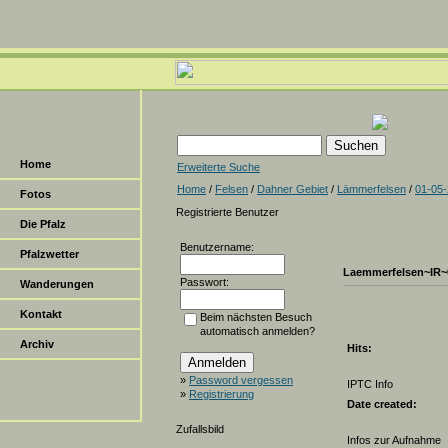
Home
Erweiterte Suche
Home
/
Felsen
/
Dahner Gebiet
/
Lämmerfelsen
/
01-05
Fotos
Registrierte Benutzer
Die Pfalz
Benutzername:
Pfalzwetter
Laemmerfelsen~IR~
Passwort:
Wanderungen
Kontakt
Beim nächsten Besuch
automatisch anmelden?
Archiv
Hits:
»
Password vergessen
IPTC Info
»
Registrierung
Date created:
Zufallsbild
Infos zur Aufnahme