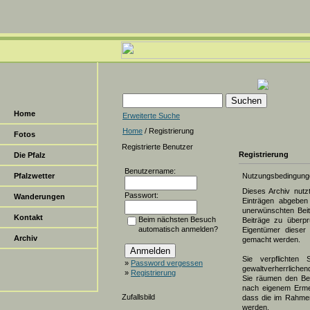
Home
Erweiterte Suche
Home
/ Registrierung
Fotos
Registrierte Benutzer
Registrierung
Die Pfalz
Benutzername:
Pfalzwetter
Nutzungsbedingung
Dieses Archiv nut
Passwort:
Wanderungen
Einträgen abgeben 
unerwünschten Beit
Kontakt
Beim nächsten Besuch
Beiträge zu überpr
automatisch anmelden?
Eigentümer dieser 
Archiv
gemacht werden.
Sie verpflichten 
»
Password vergessen
gewaltverherrlichen
»
Registrierung
Sie räumen den Bet
nach eigenem Erme
Zufallsbild
dass die im Rahmen
werden.