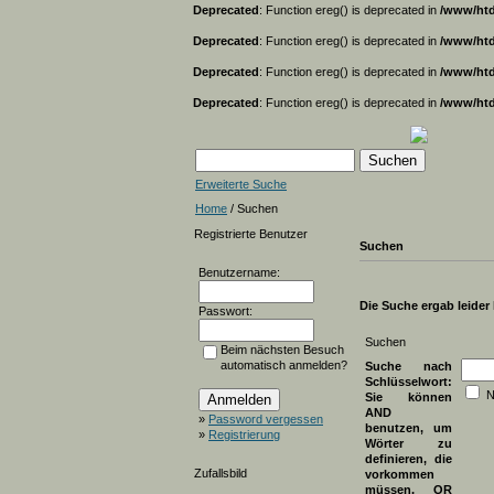
Deprecated
: Function ereg() is deprecated in
/www/htd
Deprecated
: Function ereg() is deprecated in
/www/htd
Deprecated
: Function ereg() is deprecated in
/www/htd
Deprecated
: Function ereg() is deprecated in
/www/htd
Erweiterte Suche
Home
/ Suchen
Registrierte Benutzer
Suchen
Benutzername:
Die Suche ergab leider k
Passwort:
Suchen
Beim nächsten Besuch
automatisch anmelden?
Suche nach
Schlüsselwort:
N
Sie können
AND
»
Password vergessen
benutzen, um
»
Registrierung
Wörter zu
definieren, die
Zufallsbild
vorkommen
müssen, OR